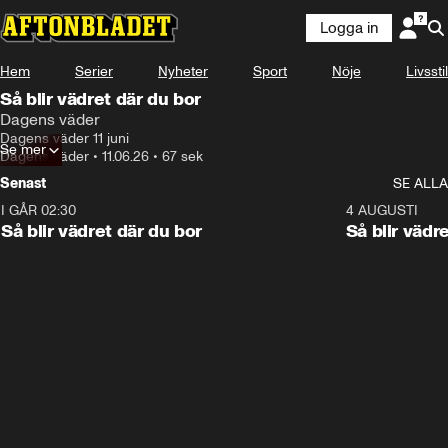
Logga in
Hem
Serier
Nyheter
Sport
Nöje
Livsstil
Så blir vädret där du bor
Dagens väder
Dagens väder 11 juni
Se mer
Dagens väder
•
11.06.26
•
67 sek
Senast
SE ALLA
I GÅR 02:30
1:06
4 AUGUSTI
Så blir vädret där du bor
Så blir vädr