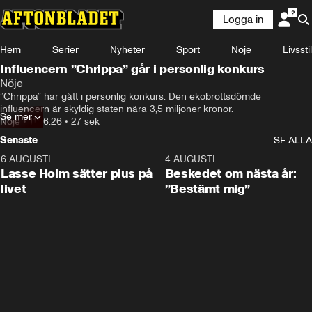
Logga in
Hem
Serier
Nyheter
Sport
Nöje
Livsstil
Influencern ”Chrippa” går i personlig konkurs
Nöje
”Chrippa” har gått i personlig konkurs. Den ekobrottsdömde 
influencern är skyldig staten nära 3,5 miljoner kronor.
Se mer
Nöje
•
11.06.26
•
27 sek
Senaste
SE ALLA
6 AUGUSTI
1:04
4 AUGUSTI
Lasse Holm sätter plus på
Beskedet om nästa år:
livet
”Bestämt mig”