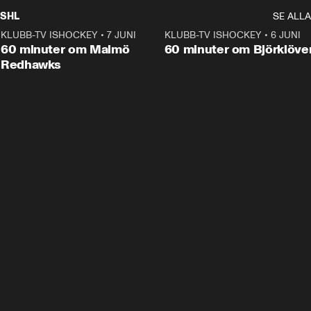
SHL
SE ALLA
KLUBB-TV ISHOCKEY
•
7 JUNI
1:02:53
KLUBB-TV ISHOCKEY
•
6 JUNI
1:0
Plus
60 minuter om Malmö
60 minuter om Björklöve
Redhawks