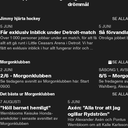
drömmål
Jimmy hjärta hockey
SE ALLA
5 JUNI
11:14
5 JUNI
Får exklusiv inblick under Detroit-match
Så förvandl
Över 1 000 personer jobbar under en match, för att få 
Otroliga jobbet
allt att gå runt i Little Ceasars Arena i Detroit. Vi har 
fått en exklusiv inblick i hur allt fungerar inför och 
under match i världens bästa hockeyliga
Morgonklubben
SE ALLA
2 JUNI
SÄSONG 1, AVSN
2/6 - Morgonklubben
8/5 – Morg
Se tisdagens avsnitt av Morgonklubben här. Start 
Se fredagens av
09.00. 
Det bästa ur Morgonklubben
SE ALLA
7 AUGUSTI
1:14
5 JUNI
”Höll barnet hemligt”
Axén: ”Alla tror att jag
Wernblooms Keisuke Honda-
ogillar Rydström”
anekdoter i senaste avsnittet av 
Hör Alexander Axén och Pontus 
Morgonklubben
Wernbloom om att Kalle Karlsson 