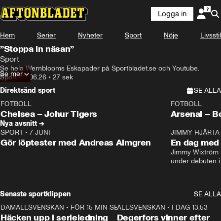
Logga in
Hem
Serier
Nyheter
Sport
Nöje
Livsstil
”Stoppa in näsan”
Sport
Se hela Wernblooms Eskapader på Sportbladet.se och Youtube.
Se mer
Sport
•
11.06.26
•
27 sek
Direktsänd sport
SE ALLA
FOTBOLL
FOTBOLL
LIVE
Plus
Plus
Chelsea – Johur Tigers
Arsenal – B
Nya avsnitt →
SPORT
•
7 JUNI
16:36
JIMMY HJÄRTA
Gör löptester med Andreas Almgren
En dag med 
Jimmy Wixtröm 
under debuten i
Senaste sportklippen
SE ALLA
DAMALLSVENSKAN
•
FÖR 15 MIN SEN
0:48
ALLSVENSKAN
•
I DAG 13:53
Häcken upp i serieledning
Degerfors vinner efter