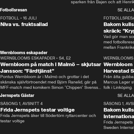
sparken från Bajen och att Henrik
Rydström tar över
Fotbollsresan
SE ALLA
FOTBOLL
•
16 JULI
0:44
FOTBOLLSRES
Niva vs. fruktsallad
Bakom kulis
skräck: ”Kry
Vad gör man som
med fotbollsres
Wernblooms eskapader
WERNBLOOMS ESKAPADER
•
S4, E2
38:23
WERNBLOOMS 
Wernbloom på match i Malmö – skjutsar
Wernbloom 
Jansson: ”Färdtjänst”
Harvestad 
Pontus Wernbloom är i Malmö och grottar i det 
Från åtta gubbar 
skånska självförtroendet med Björn Ranelid, går på 
Marcus Lager sta
MFF-match med komikern Simon ”Chippen” Svensson 
folk i Linköping
och hjälper skadade stjärnbacken Pontus Jansson 
och Wernbloom kl
Jernspets Gästar
SE ALLA
hem. 
SÄSONG 1, AVSNITT 4
13:37
SÄSONG 1, AVS
Frida Jernspets testar voltige
Bakom kuli
Frida Jernspets åker till Södertörn ryttarcenter och 
Internation
testar voltige
Frida Jernspets 
Sweden Interna