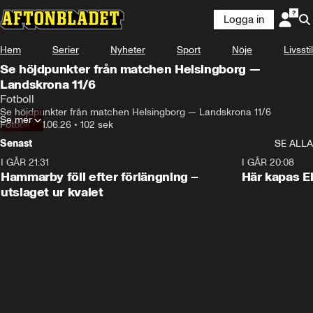
Logga in
Hem
Serier
Nyheter
Sport
Nöje
Livsstil
Se höjdpunkter från matchen Helsingborg —
Landskrona 11/6
Fotboll
Se höjdpunkter från matchen Helsingborg — Landskrona 11/6
Se mer
Fotboll
•
11.06.26
•
102 sek
Senast
SE ALLA
I GÅR 21:31
1:28
I GÅR 20:08
Hammarby föll efter förlängning –
Här kapas El
utslaget ur kvalet