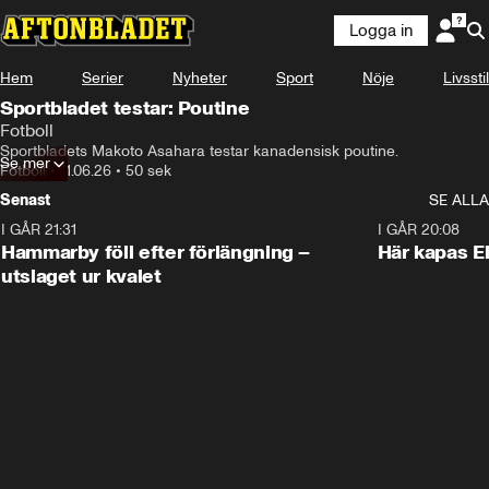
Logga in
Hem
Serier
Nyheter
Sport
Nöje
Livsstil
Sportbladet testar: Poutine
Fotboll
Sportbladets Makoto Asahara testar kanadensisk poutine.
Se mer
Fotboll
•
11.06.26
•
50 sek
Senast
SE ALLA
I GÅR 21:31
1:28
I GÅR 20:08
Hammarby föll efter förlängning –
Här kapas El
utslaget ur kvalet