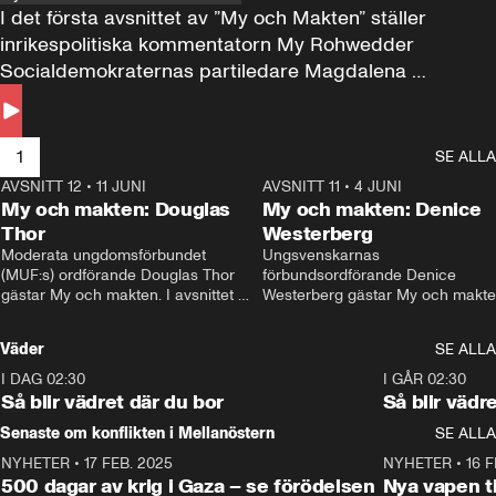
I det första avsnittet av ”My och Makten” ställer 
inrikespolitiska kommentatorn My Rohwedder 
Socialdemokraternas partiledare Magdalena 
Andersson till svars.
1
SE ALLA
AVSNITT 12
•
11 JUNI
26:27
AVSNITT 11
•
4 JUNI
2
My och makten: Douglas
My och makten: Denice
Thor
Westerberg
Moderata ungdomsförbundet 
Ungsvenskarnas 
(MUF:s) ordförande Douglas Thor 
förbundsordförande Denice 
gästar My och makten. I avsnittet 
Westerberg gästar My och makten.
diskuteras tonårsutvisningarna och 
avsnittet diskuteras migrationsfrå
hur Moderaterna ska locka väljare till 
och hur SD ska locka kvinnliga 
Väder
SE ALLA
valet i höst. 
väljare. 
I DAG 02:30
1:06
I GÅR 02:30
Så blir vädret där du bor
Så blir vädr
Senaste om konflikten i Mellanöstern
SE ALLA
NYHETER
•
17 FEB. 2025
0:45
NYHETER
•
16 F
500 dagar av krig i Gaza – se förödelsen
Nya vapen ti