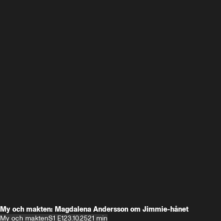
My och makten: Magdalena Andersson om Jimmie-hånet
My och makten
S1 E1
23.10.25
21 min