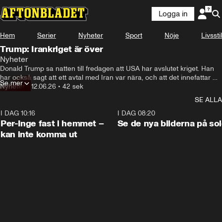
Logga in
Hem
Serier
Nyheter
Sport
Nöje
Livsstil
Trump: Irankriget är över
Nyheter
Donald Trump sa natten till fredagen att USA har avslutet kriget. Han 
har också sagt att ett avtal med Iran var nära, och att det innefattar 
Se mer
deras kärnvapenprogram.
Nyheter
•
12.06.26
•
42 sek
SE ALLA
I DAG 10:16
1:26
I DAG 08:20
Per-Inge fast i hemmet –
Se de nya bilderna på so
kan inte komma ut