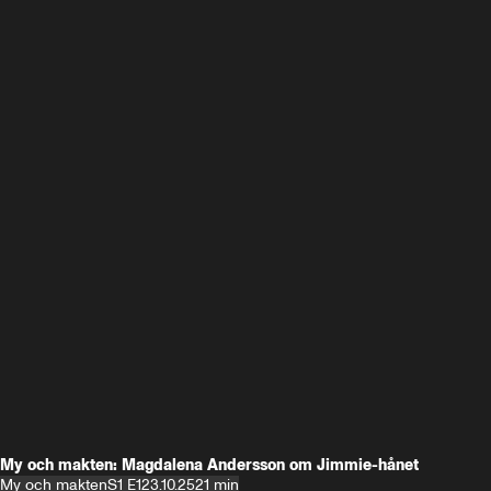
My och makten: Magdalena Andersson om Jimmie-hånet
My och makten
S1 E1
23.10.25
21 min