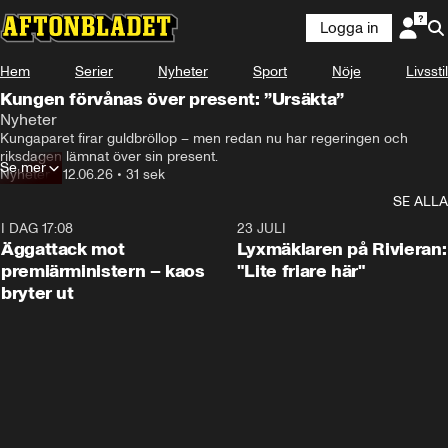
Logga in
Hem
Serier
Nyheter
Sport
Nöje
Livsstil
Kungen förvånas över present: ”Ursäkta”
Nyheter
Kungaparet firar guldbröllop – men redan nu har regeringen och 
riksdagen lämnat över sin present. 
Se mer
Nyheter
•
12.06.26
•
31 sek
SE ALLA
I DAG 17:08
0:37
23 JULI
Äggattack mot
Lyxmäklaren på Rivieran:
premiärministern – kaos
"Lite friare här"
bryter ut