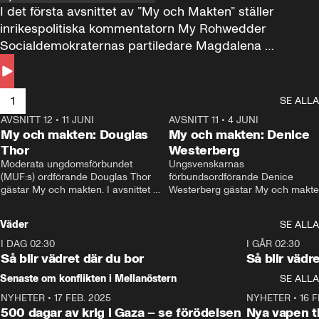
I det första avsnittet av ”My och Makten” ställer 
inrikespolitiska kommentatorn My Rohwedder 
Socialdemokraternas partiledare Magdalena 
Andersson till svars.
1
SE ALLA
AVSNITT 12
•
11 JUNI
26:27
AVSNITT 11
•
4 JUNI
2
My och makten: Douglas
My och makten: Denice
Thor
Westerberg
Moderata ungdomsförbundet 
Ungsvenskarnas 
(MUF:s) ordförande Douglas Thor 
förbundsordförande Denice 
gästar My och makten. I avsnittet 
Westerberg gästar My och makten.
diskuteras tonårsutvisningarna och 
avsnittet diskuteras migrationsfrå
hur Moderaterna ska locka väljare till 
och hur SD ska locka kvinnliga 
Väder
SE ALLA
valet i höst. 
väljare. 
I DAG 02:30
1:06
I GÅR 02:30
Så blir vädret där du bor
Så blir vädr
Senaste om konflikten i Mellanöstern
SE ALLA
NYHETER
•
17 FEB. 2025
0:45
NYHETER
•
16 F
500 dagar av krig i Gaza – se förödelsen
Nya vapen ti