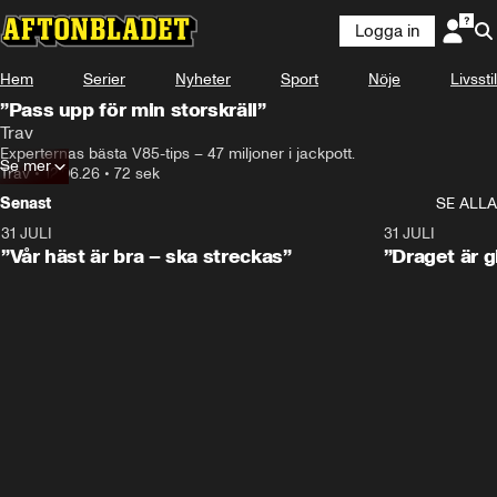
Logga in
Hem
Serier
Nyheter
Sport
Nöje
Livsstil
”Pass upp för min storskräll”
Trav
Experternas bästa V85-tips – 47 miljoner i jackpott.
Se mer
Trav
•
12.06.26
•
72 sek
Senast
SE ALLA
31 JULI
4:52
31 JULI
”Vår häst är bra – ska streckas”
”Draget är g