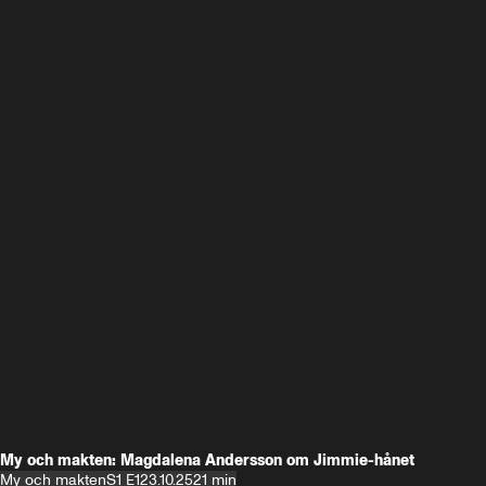
My och makten: Magdalena Andersson om Jimmie-hånet
My och makten
S1 E1
23.10.25
21 min