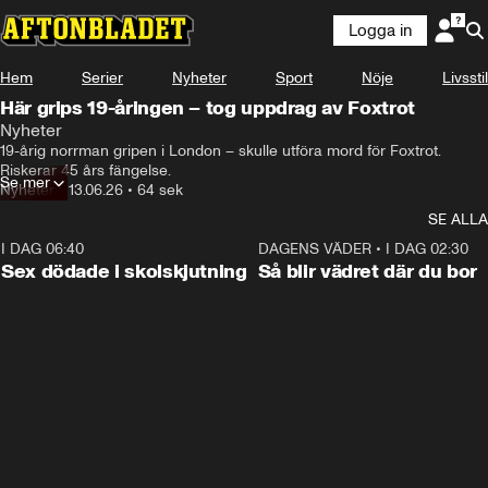
Logga in
Hem
Serier
Nyheter
Sport
Nöje
Livsstil
Här grips 19-åringen – tog uppdrag av Foxtrot
Nyheter
19-årig norrman gripen i London – skulle utföra mord för Foxtrot. 

Riskerar 45 års fängelse.
Se mer
Nyheter
•
13.06.26
•
64 sek
SE ALLA
I DAG 06:40
0:47
DAGENS VÄDER
•
I DAG 02:30
Sex dödade i skolskjutning
Så blir vädret där du bor