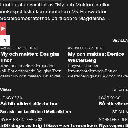
I det första avsnittet av ”My och Makten” ställer 
inrikespolitiska kommentatorn My Rohwedder 
Socialdemokraternas partiledare Magdalena 
Andersson till svars.
1
SE ALLA
AVSNITT 12
•
11 JUNI
26:27
AVSNITT 11
•
4 JUNI
2
My och makten: Douglas
My och makten: Denice
Thor
Westerberg
Moderata ungdomsförbundet 
Ungsvenskarnas 
(MUF:s) ordförande Douglas Thor 
förbundsordförande Denice 
gästar My och makten. I avsnittet 
Westerberg gästar My och makten.
diskuteras tonårsutvisningarna och 
avsnittet diskuteras migrationsfrå
hur Moderaterna ska locka väljare till 
och hur SD ska locka kvinnliga 
Väder
SE ALLA
valet i höst. 
väljare. 
I DAG 02:30
1:06
I GÅR 02:30
Så blir vädret där du bor
Så blir vädr
Senaste om konflikten i Mellanöstern
SE ALLA
NYHETER
•
17 FEB. 2025
0:45
NYHETER
•
16 F
500 dagar av krig i Gaza – se förödelsen
Nya vapen ti