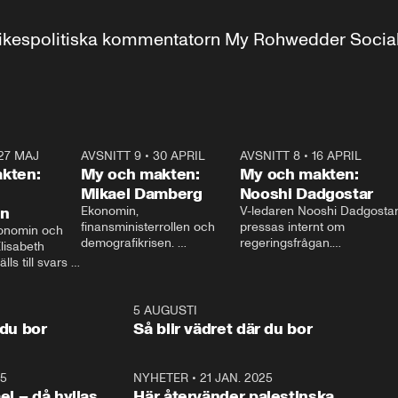
r inrikespolitiska kommentatorn My Rohwedder Soci
27 MAJ
3:51
AVSNITT 9
•
30 APRIL
24:00
AVSNITT 8
•
16 APRIL
25:1
kten:
My och makten:
My och makten:
Mikael Damberg
Nooshi Dadgostar
on
Ekonomin, 
V-ledaren Nooshi Dadgostar
finansministerrollen och 
pressas internt om 
onomin och 
demografikrisen. 
regeringsfrågan.

lisabeth 
Oppositionen ställs till svars 
I Aftonbladets 
ls till svars 
när Socialdemokraternas 
partiledarutfrågning ”My 
stern gästar 
Mikael Damberg gästar My 
och Makten” sätter hon ner 
My och Makten. 
och Makten. 
foten mot kritikerna:

1:06
5 AUGUSTI
1:0
– Vi ställer upp i val. Ska vi 
 du bor
Så blir vädret där du bor
vara med så sitter vi förstås 
25
1:22
NYHETER
•
21 JAN. 2025
0:5
ael – då hyllas
Här återvänder palestinska