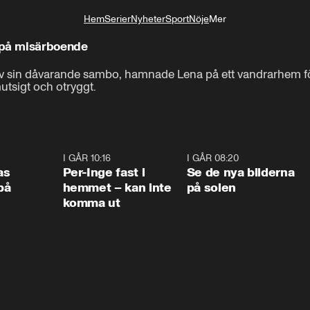
Hem
Serier
Nyheter
Sport
Nöje
Mer
Livsstil
på misärboende
l av sin dåvarande sambo, hamnade Lena på ett vandrarhem 
tsigt och otryggt. 
0:45
I GÅR 10:16
1:26
I GÅR 08:20
0:3
as
Per-Inge fast i
Se de nya bilderna
på
hemmet – kan inte
på solen
komma ut