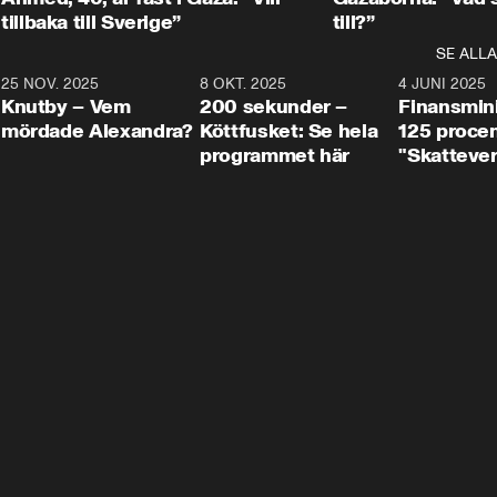
tillbaka till Sverige”
till?”
SE ALLA
3
25 NOV. 2025
31:05
8 OKT. 2025
4:29
4 JUNI 2025
Knutby – Vem
200 sekunder –
Finansmin
mördade Alexandra?
Köttfusket: Se hela
125 procent
programmet här
"Skattever
viktig uppg