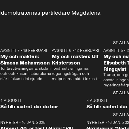
aldemokraternas partiledare Magdalena 
SE ALLA
7
AVSNITT 7
•
19 FEBRUARI
24:30
AVSNITT 6
•
12 FEBRUARI
27:30
AVSNITT 5
•
My och makten:
My och makten: Ulf
My och ma
Simona Mohamsson
Kristersson
Elisabeth
 
Tonårsutvisningarna, skolan 
Tonårsutvisningarna, 
Ringqvist
och och krisen i Liberalerna 
regeringsfrågan och 
Trump, den gr
står i fokus i det sjunde 
matpriserna står i fokus i 
omställningen
avsnittet av ”My och 
det sjätte avsnittet av ”My 
regeringsfråga
makten”. Se när 
och makten”. Se när 
centrum i det 
SE ALLA
Aftonbladets inrikespolitiska 
Aftonbladets inrikespolitiska 
avsnittet av ”
kommentator My 
kommentator My 
6
4 AUGUSTI
1:06
3 AUGUSTI
Makten”. Se nä
Rohwedder ställer 
Rohwedder ställer 
Så blir vädret där du bor
Så blir vädret där
Aftonbladets in
utbildnings- och 
statsminister Ulf Kristersson 
kommentator 
SE ALLA
integrationsminister Simona 
till svars.
Rohwedder stäl
Mohamsson till svars.
Centerpartiets
2
NYHETER
•
16 JAN. 2025
1:01
NYHETER
•
16 JAN. 20
Thand Ring till
Ahmed, 40, är fast i Gaza: ”Vill
Gazaborna: ”Vad s