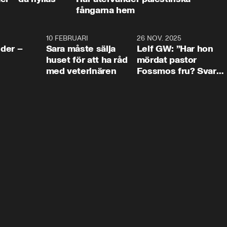
fångarna hem
4:24
10 FEBRUARI
4:13
26 NOV. 2025
8:1
der –
Sara måste sälja
Leif GW: ”Har hon
huset för att ha råd
mördat pastor
med veterinären
Fossmos fru? Svar
nej.”