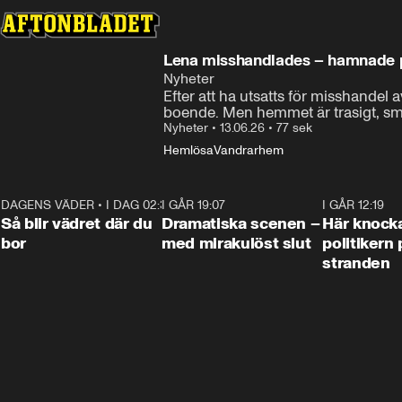
Lena misshandlades – hamnade 
Nyheter
Efter att ha utsatts för misshande
boende. Men hemmet är trasigt, smu
Nyheter
•
13.06.26
•
77 sek
Hemlösa
Vandrarhem
DAGENS VÄDER
•
I DAG 02:30
1:06
I GÅR 19:07
0:42
I GÅR 12:19
Så blir vädret där du
Dramatiska scenen –
Här knock
bor
med mirakulöst slut
politikern 
stranden