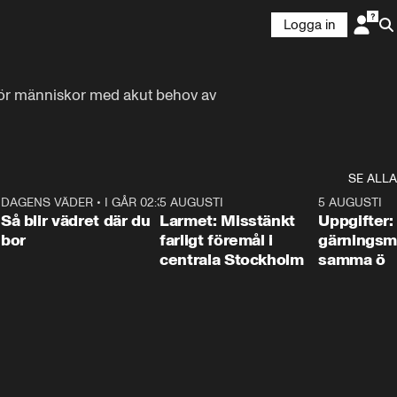
Logga in
för människor med akut behov av 
SE ALLA
1
DAGENS VÄDER
•
I GÅR 02:30
1:06
5 AUGUSTI
0:35
5 AUGUSTI
Så blir vädret där du
Larmet: Misstänkt
Uppgifter:
bor
farligt föremål i
gärningsm
centrala Stockholm
samma ö