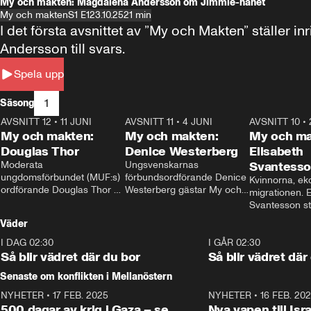
My och makten: Magdalena Andersson om Jimmie-hånet
My och makten
S1 E1
23.10.25
21 min
I det första avsnittet av ”My och Makten” ställe
Andersson till svars.
Spela upp
1
Säsong
AVSNITT 12
•
11 JUNI
26:27
AVSNITT 11
•
4 JUNI
23:40
AVSNITT 10
•
My och makten:
My och makten:
My och ma
Douglas Thor
Denice Westerberg
Elisabeth
Moderata 
Ungsvenskarnas 
Svantess
ungdomsförbundet (MUF:s) 
förbundsordförande Denice 
Kvinnorna, ek
ordförande Douglas Thor 
Westerberg gästar My och 
migrationen. E
gästar My och makten. I 
makten. I avsnittet 
Svantesson stäl
avsnittet diskuteras 
diskuteras migrationsfrågan 
när finansmini
Väder
tonårsutvisningarna och hur 
och hur SD ska locka 
Moderaterna ska locka 
kvinnliga väljare. 
I DAG 02:30
1:06
I GÅR 02:30
väljare till valet i höst. 
Så blir vädret där du bor
Så blir vädret där
Senaste om konflikten i Mellanöstern
NYHETER
•
17 FEB. 2025
0:45
NYHETER
•
16 FEB. 20
500 dagar av krig i Gaza – se
Nya vapen till Isr