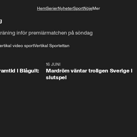
Hem
Serier
Nyheter
Sport
Nöje
Mer
Livsstil
g
 träning inför premiärmatchen på söndag 
ertikal video sport
Vertikal Sportettan
0:24
16 JUNI
0:2
ramtid i Blågult:
Mardröm väntar troligen Sverige i
slutspel