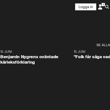
Logga in
SE ALLA
9
15 JUNI
0:22
15 JUNI
Benjamin Nygrens oväntade
”Folk får säga vad
kärleksförklaring