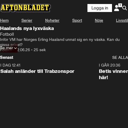
Logga in
Hem
Serier
Nyheter
Sport
Nöje
Livsstil
Haalands nya lyxväska
Fotboll
Inför VM har Norges Erling Haaland unnat sig en ny väska. Kan du 
gissa priset?
Se mer
Fotboll
•
12.06.26
•
25 sek
Senast
SE ALLA
I DAG 12:41
0:42
I GÅR 20:36
Salah anländer till Trabzonspor
Betis vinne
här!