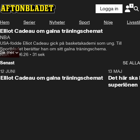
Logga in
Hem
Serier
Nyheter
Sport
Nöje
Livsstil
Elliot Cadeau om galna träningschemat
NBA
USA-födde Elliot Cadeau gick på basketakademi som ung. Till 
Sportbladet berättar han om sitt galna träningschema. 
Se mer
NBA
•
12.06.26
•
31 sek
Senast
SE ALLA
12 JUNI
0:31
13 MAJ
Elliot Cadeau om galna träningschemat
Det här ska 
superlönen