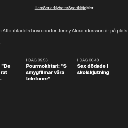
Hem
Serier
Nyheter
Sport
Nöje
Mer
Livsstil
h Aftonbladets hovreporter Jenny Alexandersson är på plats f
t
1:54
I DAG 09:53
1:36
I DAG 06:40
0:4
: ”De
Pourmokhtari: ”S
Sex dödade i
irat
smygfilmar våra
skolskjutning
telefoner”
ns”