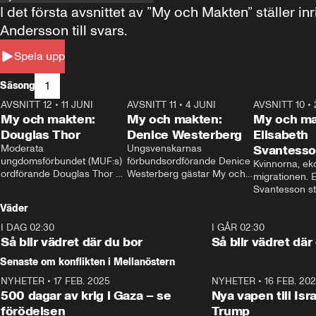
I det första avsnittet av ”My och Makten” ställe
Andersson till svars.
Spela upp
1
Säsong
AVSNITT 12
•
11 JUNI
26:27
AVSNITT 11
•
4 JUNI
23:40
AVSNITT 10
•
My och makten:
My och makten:
My och ma
Douglas Thor
Denice Westerberg
Elisabeth
Moderata 
Ungsvenskarnas 
Svantess
ungdomsförbundet (MUF:s) 
förbundsordförande Denice 
Kvinnorna, ek
ordförande Douglas Thor 
Westerberg gästar My och 
migrationen. E
gästar My och makten. I 
makten. I avsnittet 
Svantesson stäl
avsnittet diskuteras 
diskuteras migrationsfrågan 
när finansmini
Väder
tonårsutvisningarna och hur 
och hur SD ska locka 
Moderaterna ska locka 
kvinnliga väljare. 
I DAG 02:30
1:06
I GÅR 02:30
väljare till valet i höst. 
Så blir vädret där du bor
Så blir vädret där
Senaste om konflikten i Mellanöstern
NYHETER
•
17 FEB. 2025
0:45
NYHETER
•
16 FEB. 20
500 dagar av krig i Gaza – se
Nya vapen till Isr
förödelsen
Trump