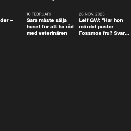
4:24
10 FEBRUARI
4:13
26 NOV. 2025
8:1
der –
Sara måste sälja
Leif GW: ”Har hon
huset för att ha råd
mördat pastor
med veterinären
Fossmos fru? Svar
nej.”