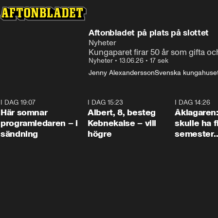
Aftonbladet på plats på slottet
Nyheter
Kungaparet firar 50 år som gifta oc
Nyheter
•
13.06.26
•
17 sek
Jenny Alexandersson
Svenska kungahuse
I DAG 19:07
0:45
I DAG 15:23
0:54
I DAG 14:26
Här somnar
Albert, 8, besteg
Åklagaren
programledaren – i
Kebnekaise – vill
skulle ha f
sändning
högre
semester
tillsamma