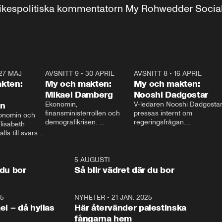
r inrikespolitiska kommentatorn My Rohwedder Soci
27 MAJ
3:51
AVSNITT 9
•
30 APRIL
24:00
AVSNITT 8
•
16 APRIL
25:1
kten:
My och makten:
My och makten:
Mikael Damberg
Nooshi Dadgostar
on
Ekonomin, 
V-ledaren Nooshi Dadgostar
finansministerrollen och 
pressas internt om 
onomin och 
demografikrisen. 
regeringsfrågan.

lisabeth 
Oppositionen ställs till svars 
I Aftonbladets 
ls till svars 
när Socialdemokraternas 
partiledarutfrågning ”My 
stern gästar 
Mikael Damberg gästar My 
och Makten” sätter hon ner 
My och Makten. 
och Makten. 
foten mot kritikerna:

1:06
5 AUGUSTI
1:0
– Vi ställer upp i val. Ska vi 
 du bor
Så blir vädret där du bor
vara med så sitter vi förstås 
25
1:22
NYHETER
•
21 JAN. 2025
0:5
ael – då hyllas
Här återvänder palestinska
fångarna hem