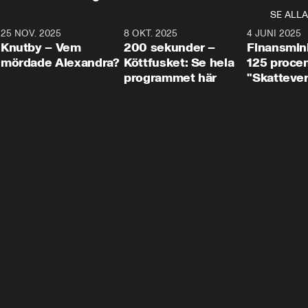
SE ALLA
3
25 NOV. 2025
31:05
8 OKT. 2025
4:29
4 JUNI 2025
Knutby – Vem
200 sekunder –
Finansmin
mördade Alexandra?
Köttfusket: Se hela
125 procent
programmet här
"Skattever
viktig uppg