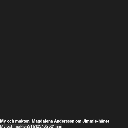
My och makten: Magdalena Andersson om Jimmie-hånet
My och makten
S1 E1
23.10.25
21 min