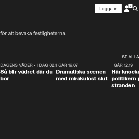
Logga in
ör att bevaka festligheterna.
SE ALLA
7
DAGENS VÄDER
•
I DAG 02:30
1:06
I GÅR 19:07
0:42
I GÅR 12:19
Så blir vädret där du
Dramatiska scenen –
Här knock
bor
med mirakulöst slut
politikern 
stranden