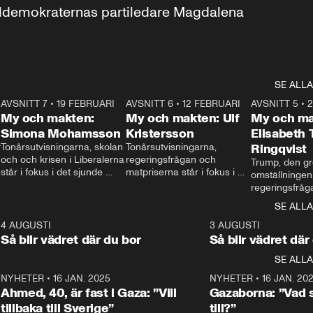
aldemokraternas partiledare Magdalena 
SE ALLA
7
AVSNITT 7
•
19 FEBRUARI
24:30
AVSNITT 6
•
12 FEBRUARI
27:30
AVSNITT 5
•
My och makten:
My och makten: Ulf
My och ma
Simona Mohamsson
Kristersson
Elisabeth
 
Tonårsutvisningarna, skolan 
Tonårsutvisningarna, 
Ringqvist
och och krisen i Liberalerna 
regeringsfrågan och 
Trump, den gr
står i fokus i det sjunde 
matpriserna står i fokus i 
omställningen
avsnittet av ”My och 
det sjätte avsnittet av ”My 
regeringsfråga
makten”. Se när 
och makten”. Se när 
centrum i det 
SE ALLA
Aftonbladets inrikespolitiska 
Aftonbladets inrikespolitiska 
avsnittet av ”
kommentator My 
kommentator My 
6
4 AUGUSTI
1:06
3 AUGUSTI
Makten”. Se nä
Rohwedder ställer 
Rohwedder ställer 
Så blir vädret där du bor
Så blir vädret där
Aftonbladets in
utbildnings- och 
statsminister Ulf Kristersson 
kommentator 
SE ALLA
integrationsminister Simona 
till svars.
Rohwedder stäl
Mohamsson till svars.
Centerpartiets
2
NYHETER
•
16 JAN. 2025
1:01
NYHETER
•
16 JAN. 20
Thand Ring till
Ahmed, 40, är fast i Gaza: ”Vill
Gazaborna: ”Vad s
tillbaka till Sverige”
till?”