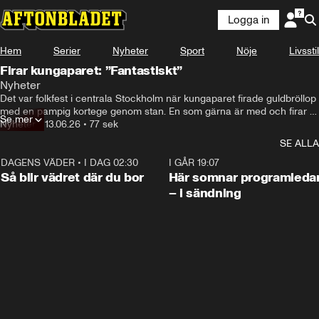
Logga in
Hem
Serier
Nyheter
Sport
Nöje
Livsstil
Firar kungaparet: ”Fantastiskt”
Nyheter
Det var folkfest i centrala Stockholm när kungaparet firade guldbröllop 
med en pampig kortege genom stan. En som gärna är med och firar 
Se mer
kungen är 8-åriga Carl. ”Jag känner honom inte så mycket men han 
Nyheter
•
13.06.26
•
77 sek
ser ju bra ut”, säger han. 
SE ALLA
DAGENS VÄDER
•
I DAG 02:30
1:06
I GÅR 19:07
Så blir vädret där du bor
Här somnar programleda
– i sändning