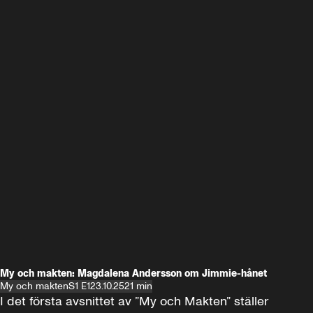
My och makten: Magdalena Andersson om Jimmie-hånet
My och makten
S1 E1
23.10.25
21 min
I det första avsnittet av ”My och Makten” ställer 