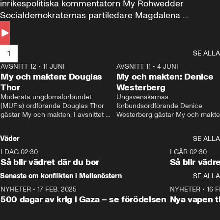
inrikespolitiska kommentatorn My Rohwedder 
Socialdemokraternas partiledare Magdalena 
Andersson till svars.
1
SE ALLA
AVSNITT 12
•
11 JUNI
26:27
AVSNITT 11
•
4 JUNI
2
My och makten: Douglas
My och makten: Denice
Thor
Westerberg
Moderata ungdomsförbundet 
Ungsvenskarnas 
(MUF:s) ordförande Douglas Thor 
förbundsordförande Denice 
gästar My och makten. I avsnittet 
Westerberg gästar My och makten.
diskuteras tonårsutvisningarna och 
avsnittet diskuteras migrationsfrå
hur Moderaterna ska locka väljare till 
och hur SD ska locka kvinnliga 
Väder
SE ALLA
valet i höst. 
väljare. 
I DAG 02:30
1:06
I GÅR 02:30
Så blir vädret där du bor
Så blir vädr
Senaste om konflikten i Mellanöstern
SE ALLA
NYHETER
•
17 FEB. 2025
0:45
NYHETER
•
16 F
500 dagar av krig i Gaza – se förödelsen
Nya vapen ti