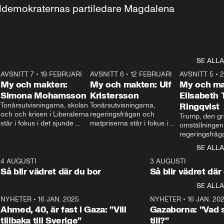
aldemokraternas partiledare Magdalena 
SE ALLA
7
AVSNITT 7
•
19 FEBRUARI
24:30
AVSNITT 6
•
12 FEBRUARI
27:30
AVSNITT 5
•
My och makten:
My och makten: Ulf
My och ma
Simona Mohamsson
Kristersson
Elisabeth
 
Tonårsutvisningarna, skolan 
Tonårsutvisningarna, 
Ringqvist
och och krisen i Liberalerna 
regeringsfrågan och 
Trump, den gr
står i fokus i det sjunde 
matpriserna står i fokus i 
omställningen
avsnittet av ”My och 
det sjätte avsnittet av ”My 
regeringsfråga
makten”. Se när 
och makten”. Se när 
centrum i det 
SE ALLA
Aftonbladets inrikespolitiska 
Aftonbladets inrikespolitiska 
avsnittet av ”
kommentator My 
kommentator My 
6
4 AUGUSTI
1:06
3 AUGUSTI
Makten”. Se nä
Rohwedder ställer 
Rohwedder ställer 
Så blir vädret där du bor
Så blir vädret där
Aftonbladets in
utbildnings- och 
statsminister Ulf Kristersson 
kommentator 
SE ALLA
integrationsminister Simona 
till svars.
Rohwedder stäl
Mohamsson till svars.
Centerpartiets
2
NYHETER
•
16 JAN. 2025
1:01
NYHETER
•
16 JAN. 20
Thand Ring till
Ahmed, 40, är fast i Gaza: ”Vill
Gazaborna: ”Vad s
tillbaka till Sverige”
till?”