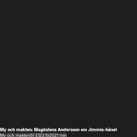
My och makten: Magdalena Andersson om Jimmie-hånet
My och makten
S1 E1
23.10.25
21 min