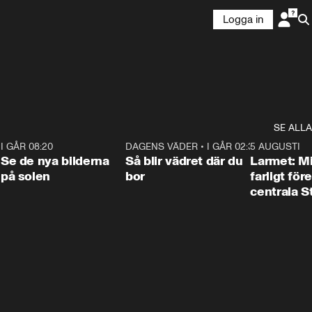
Logga in
SE ALLA
6
I GÅR 08:20
0:31
DAGENS VÄDER
•
I GÅR 02:30
1:06
5 AUGUSTI
Se de nya bilderna
Så blir vädret där du
Larmet: M
på solen
bor
farligt för
centrala 