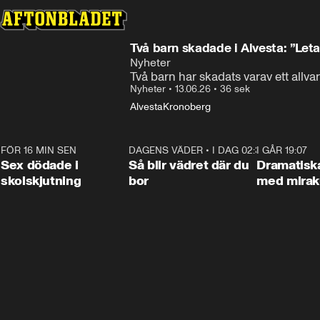
Två barn skadade i Alvesta: ”Leta
Nyheter
Två barn har skadats varav ett allva
Nyheter
•
13.06.26
•
36 sek
Alvesta
Kronoberg
FÖR 16 MIN SEN
0:35
DAGENS VÄDER
•
I DAG 02:30
1:06
I GÅR 19:07
Sex dödade i
Så blir vädret där du
Dramatisk
skolskjutning
bor
med miraku