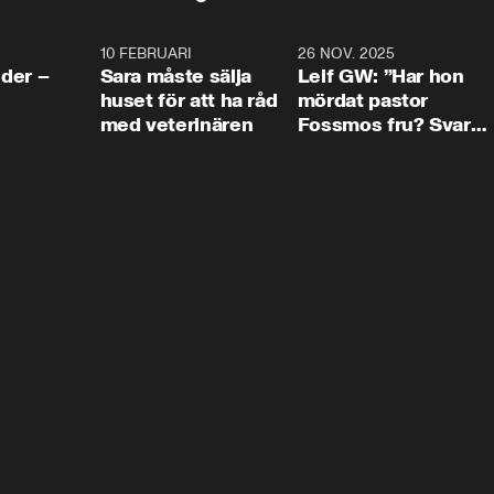
4:24
10 FEBRUARI
4:13
26 NOV. 2025
8:1
der –
Sara måste sälja
Leif GW: ”Har hon
huset för att ha råd
mördat pastor
med veterinären
Fossmos fru? Svar
nej.”