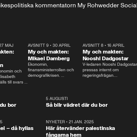
r inrikespolitiska kommentatorn My Rohwedder Soci
27 MAJ
3:51
AVSNITT 9
•
30 APRIL
24:00
AVSNITT 8
•
16 APRIL
25:1
kten:
My och makten:
My och makten:
Mikael Damberg
Nooshi Dadgostar
on
Ekonomin, 
V-ledaren Nooshi Dadgostar
finansministerrollen och 
pressas internt om 
onomin och 
demografikrisen. 
regeringsfrågan.

lisabeth 
Oppositionen ställs till svars 
I Aftonbladets 
ls till svars 
när Socialdemokraternas 
partiledarutfrågning ”My 
stern gästar 
Mikael Damberg gästar My 
och Makten” sätter hon ner 
My och Makten. 
och Makten. 
foten mot kritikerna:

1:06
5 AUGUSTI
1:0
– Vi ställer upp i val. Ska vi 
 du bor
Så blir vädret där du bor
vara med så sitter vi förstås 
25
1:22
NYHETER
•
21 JAN. 2025
0:5
ael – då hyllas
Här återvänder palestinska
fångarna hem