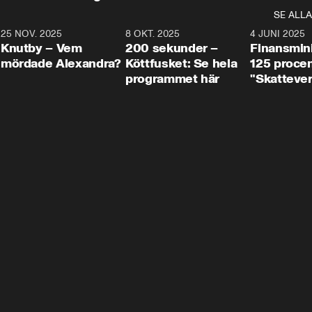
SE ALLA
3
25 NOV. 2025
31:05
8 OKT. 2025
4:29
4 JUNI 2025
Knutby – Vem
200 sekunder –
Finansmin
mördade Alexandra?
Köttfusket: Se hela
125 procent
programmet här
"Skattever
viktig uppg