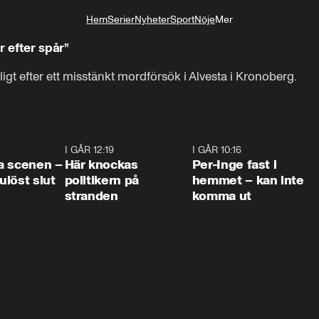
Hem
Serier
Nyheter
Sport
Nöje
Mer
Livsstil
r efter spår”
rligt efter ett misstänkt mordförsök i Alvesta i Kronoberg.
0:42
I GÅR 12:19
0:45
I GÅR 10:16
1:2
a scenen –
Här knockas
Per-Inge fast i
löst slut
politikern på
hemmet – kan inte
stranden
komma ut