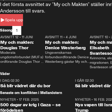
I det första avsnittet av ”My och Makten” ställe
Andersson till svars.
Spela upp
1
Säsong
AVSNITT 12
•
11 JUNI
26:27
AVSNITT 11
•
4 JUNI
23:40
AVSNITT 10
•
My och makten:
My och makten:
My och ma
Douglas Thor
Denice Westerberg
Elisabeth
Moderata 
Ungsvenskarnas 
Svantess
ungdomsförbundet (MUF:s) 
förbundsordförande Denice 
Kvinnorna, ek
ordförande Douglas Thor 
Westerberg gästar My och 
migrationen. E
gästar My och makten. I 
makten. I avsnittet 
Svantesson stäl
avsnittet diskuteras 
diskuteras migrationsfrågan 
när finansmini
Väder
tonårsutvisningarna och hur 
och hur SD ska locka 
Moderaterna ska locka 
kvinnliga väljare. 
I DAG 02:30
1:06
I GÅR 02:30
väljare till valet i höst. 
Så blir vädret där du bor
Så blir vädret där
Senaste om konflikten i Mellanöstern
NYHETER
•
17 FEB. 2025
0:45
NYHETER
•
16 FEB. 20
500 dagar av krig i Gaza – se
Nya vapen till Isr
förödelsen
Trump