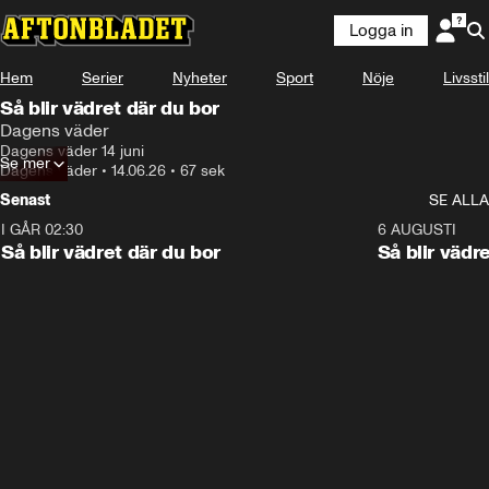
Logga in
Hem
Serier
Nyheter
Sport
Nöje
Livsstil
Så blir vädret där du bor
Dagens väder
Dagens väder 14 juni
Se mer
Dagens väder
•
14.06.26
•
67 sek
Senast
SE ALLA
I GÅR 02:30
1:06
6 AUGUSTI
Så blir vädret där du bor
Så blir vädr