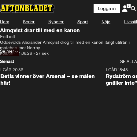
Logga in
Hem
Serier
Nyheter
Sport
Nöje
Livsstil
Almqvist drar till med en kanon
Fotboll
Oddevolds Alexander Almqvist drog till med en kanon långt utifrån i 
matchen mot Norrby
Se mer
Fotboll
•
14.06.26
•
27 sek
Senast
SE ALLA
I GÅR 20:36
1:30
I GÅR 18:43
Betis vinner över Arsenal – se målen
Rydström om
här!
gnäller inte”