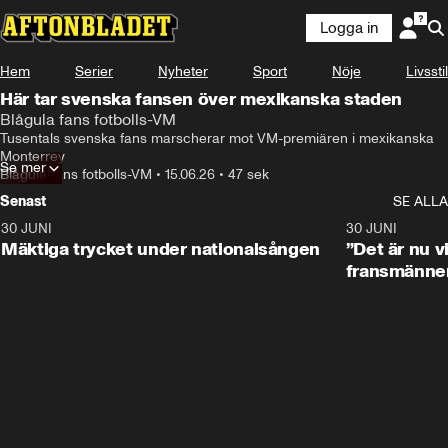
Logga in
Hem
Serier
Nyheter
Sport
Nöje
Livsstil
Här tar svenska fansen över mexikanska staden
Blågula fans fotbolls-VM
Tusentals svenska fans marscherar mot VM-premiären i mexikanska 
Monterrey 
Se mer
Blågula fans fotbolls-VM
•
15.06.26
•
47 sek
Senast
SE ALLA
30 JUNI
1:07
30 JUNI
Mäktiga trycket under nationalsången
”Det är nu vi
fransmänne