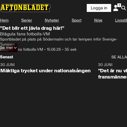
Logga in
Hem
Serier
Nyheter
Sport
Nöje
Livsstil
”Det blir ett jävla drag här!”
Blågula fans fotbolls-VM
Sportbladet på plats på Södermalm och tar tempen inför Sverige-
Tunisien 
Se mer
Blågula fans fotbolls-VM
•
15.06.26
•
35 sek
Senast
SE ALLA
30 JUNI
1:07
30 JUNI
Mäktiga trycket under nationalsången
”Det är nu vi
fransmänne