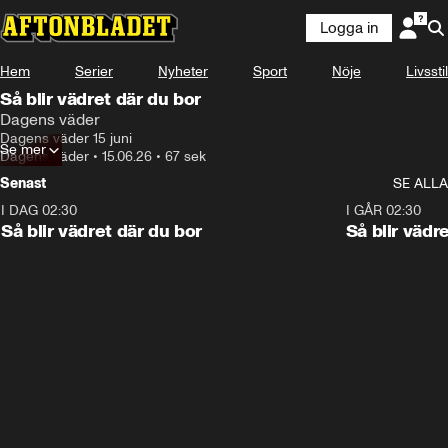
Logga in
Hem
Serier
Nyheter
Sport
Nöje
Livsstil
Så blir vädret där du bor
Dagens väder
Dagens väder 15 juni
Se mer
Dagens väder
•
15.06.26
•
67 sek
Senast
SE ALLA
I DAG 02:30
1:06
I GÅR 02:30
Så blir vädret där du bor
Så blir vädr