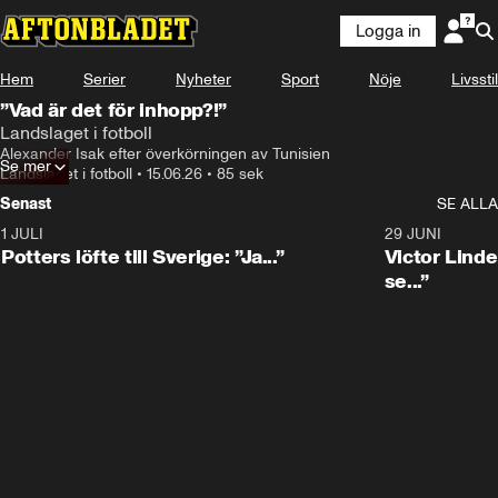
Logga in
Hem
Serier
Nyheter
Sport
Nöje
Livsstil
”Vad är det för inhopp?!”
Landslaget i fotboll
Alexander Isak efter överkörningen av Tunisien 
Se mer
Landslaget i fotboll
•
15.06.26
•
85 sek
Senast
SE ALLA
1 JULI
0:30
29 JUNI
Potters löfte till Sverige: ”Ja...”
Victor Lindel
se...”