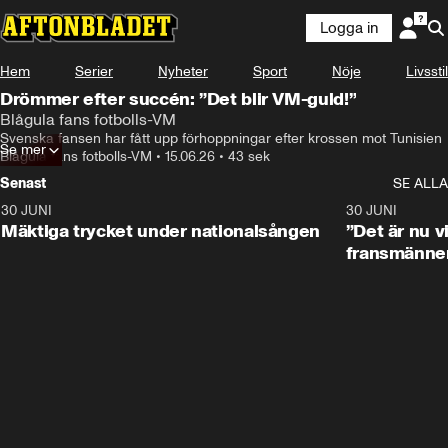
Logga in
Hem
Serier
Nyheter
Sport
Nöje
Livsstil
Drömmer efter succén: ”Det blir VM-guld!”
Blågula fans fotbolls-VM
Svenska fansen har fått upp förhoppningar efter krossen mot Tunisien
Se mer
Blågula fans fotbolls-VM
•
15.06.26
•
43 sek
Senast
SE ALLA
30 JUNI
1:07
30 JUNI
Mäktiga trycket under nationalsången
”Det är nu vi
fransmänne