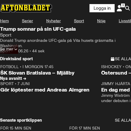
Logga in
Hem
Serier
Nyheter
Sport
Nöje
Livsstil
Trump somnar på sin UFC-gala
Sport
Donald Trump anordnade UFC-gala på Vita husets gräsmatta i 
Washington.
Se mer
Sport
•
15.06.26
•
44 sek
Direktsänd sport
SE ALLA
FOTBOLL
•
I MORGON 17:45
ISHOCKEY
•
ON
Plus
Plus
ŠK Slovan Bratislava – Mjällby
Östersund 
Nya avsnitt →
SPORT
•
7 JUNI
16:36
JIMMY HJÄRTA
Gör löptester med Andreas Almgren
En dag med 
Jimmy Wixtröm 
under debuten i
Senaste sportklippen
SE ALLA
FÖR 15 MIN SEN
0:47
FÖR 17 MIN SEN