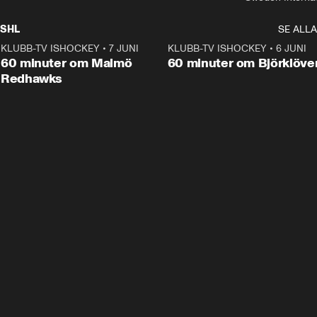
SHL
SE ALLA
KLUBB-TV ISHOCKEY
•
7 JUNI
1:02:53
KLUBB-TV ISHOCKEY
•
6 JUNI
1:0
Plus
60 minuter om Malmö
60 minuter om Björklöve
Redhawks