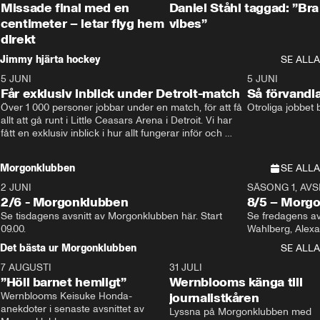
Missade final med en
Daniel Ståhl taggad: ”Bra
centimeter – letar flyg hem
vibes”
direkt
Jimmy hjärta hockey
SE ALLA
5 JUNI
11:14
5 JUNI
Får exklusiv inblick under Detroit-match
Så förvandl
Över 1 000 personer jobbar under en match, för att få 
Otroliga jobbet
allt att gå runt i Little Ceasars Arena i Detroit. Vi har 
fått en exklusiv inblick i hur allt fungerar inför och 
under match i världens bästa hockeyliga
Morgonklubben
SE ALLA
2 JUNI
SÄSONG 1, AVSN
2/6 - Morgonklubben
8/5 – Morg
Se tisdagens avsnitt av Morgonklubben här. Start 
Se fredagens av
09.00. 
Det bästa ur Morgonklubben
SE ALLA
7 AUGUSTI
1:14
31 JULI
”Höll barnet hemligt”
Wernblooms känga till
Wernblooms Keisuke Honda-
journalistkåren
anekdoter i senaste avsnittet av 
Lyssna på Morgonklubben med 