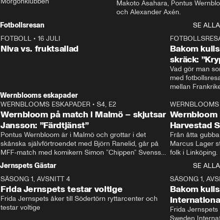
Morgonklubben
Makoto Asahara, Pontus Wernblo
och Alexander Axén.
Fotbollsresan
SE ALLA
FOTBOLL
•
16 JULI
0:44
FOTBOLLSRES
Niva vs. fruktsallad
Bakom kulis
skräck: ”Kry
Vad gör man som
med fotbollsres
Wernblooms eskapader
WERNBLOOMS ESKAPADER
•
S4, E2
38:23
WERNBLOOMS 
Wernbloom på match i Malmö – skjutsar
Wernbloom 
Jansson: ”Färdtjänst”
Harvestad 
Pontus Wernbloom är i Malmö och grottar i det 
Från åtta gubbar 
skånska självförtroendet med Björn Ranelid, går på 
Marcus Lager sta
MFF-match med komikern Simon ”Chippen” Svensson 
folk i Linköping
och hjälper skadade stjärnbacken Pontus Jansson 
och Wernbloom kl
Jernspets Gästar
SE ALLA
hem. 
SÄSONG 1, AVSNITT 4
13:37
SÄSONG 1, AVS
Frida Jernspets testar voltige
Bakom kuli
Frida Jernspets åker till Södertörn ryttarcenter och 
Internation
testar voltige
Frida Jernspets 
Sweden Interna