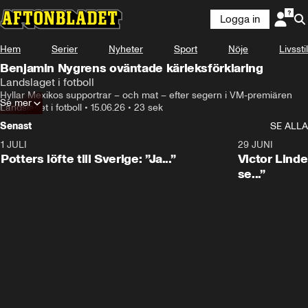
Logga in
Hem
Serier
Nyheter
Sport
Nöje
Livsstil
Benjamin Nygrens oväntade kärleksförklaring
Landslaget i fotboll
Hyllar Mexikos supportrar – och mat – efter segern i VM-premiären
Se mer
Landslaget i fotboll
•
15.06.26
•
23 sek
Senast
SE ALLA
1 JULI
0:30
29 JUNI
Potters löfte till Sverige: ”Ja...”
Victor Lindel
se...”