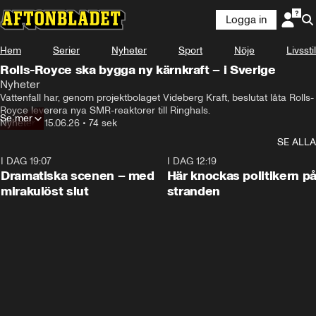
Logga in
Hem
Serier
Nyheter
Sport
Nöje
Livsstil
Rolls-Royce ska bygga ny kärnkraft – i Sverige
Nyheter
Vattenfall har, genom projektbolaget Videberg Kraft, beslutat låta Rolls-
Royce leverera nya SMR-reaktorer till Ringhals.
Se mer
Nyheter
•
15.06.26
•
74 sek
SE ALLA
I DAG 19:07
0:42
I DAG 12:19
Dramatiska scenen – med
Här knockas politikern p
mirakulöst slut
stranden