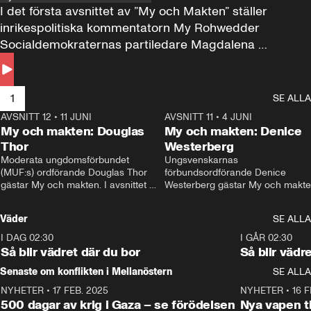
I det första avsnittet av ”My och Makten” ställer 
inrikespolitiska kommentatorn My Rohwedder 
Socialdemokraternas partiledare Magdalena 
Andersson till svars.
1
SE ALLA
AVSNITT 12
•
11 JUNI
26:27
AVSNITT 11
•
4 JUNI
2
My och makten: Douglas
My och makten: Denice
Thor
Westerberg
Moderata ungdomsförbundet 
Ungsvenskarnas 
(MUF:s) ordförande Douglas Thor 
förbundsordförande Denice 
gästar My och makten. I avsnittet 
Westerberg gästar My och makten.
diskuteras tonårsutvisningarna och 
avsnittet diskuteras migrationsfrå
hur Moderaterna ska locka väljare till 
och hur SD ska locka kvinnliga 
Väder
SE ALLA
valet i höst. 
väljare. 
I DAG 02:30
1:06
I GÅR 02:30
Så blir vädret där du bor
Så blir vädr
Senaste om konflikten i Mellanöstern
SE ALLA
NYHETER
•
17 FEB. 2025
0:45
NYHETER
•
16 F
500 dagar av krig i Gaza – se förödelsen
Nya vapen ti