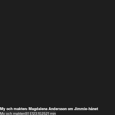
My och makten: Magdalena Andersson om Jimmie-hånet
My och makten
S1 E1
23.10.25
21 min