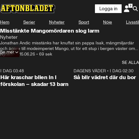
Logga in
Hem
Serier
Nyheter
Sport
Nöje
Livsstil
Misstänkte Mangomördaren slog larm
Nyheter
Jonathan Andic misstänks har knuffat sin pappa Isak, mångmiljardär 
och ägare till modeimperiet Mango, ut för ett stup i bergen väster om 
Se mer
Barcelona.
Nyheter
•
15.06.26
•
69 sek
SE ALLA
I DAG 03:48
0:29
DAGENS VÄDER
•
I DAG 02:30
Här kraschar bilen in i
Så blir vädret där du bor
förskolan – skadar 13 barn