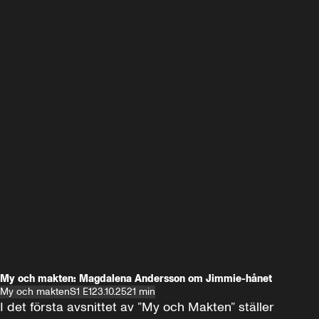
My och makten: Magdalena Andersson om Jimmie-hånet
My och makten
S1 E1
23.10.25
21 min
I det första avsnittet av ”My och Makten” ställer 