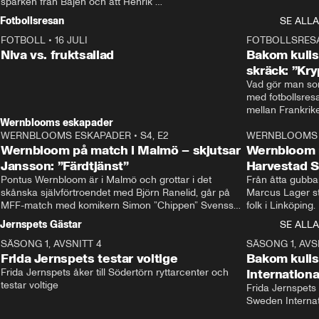
sparken från Bajen och att Henrik 
Rydström tar över
Fotbollsresan
SE ALLA
FOTBOLL
•
16 JULI
0:44
FOTBOLLSRES
Niva vs. fruktsallad
Bakom kulis
skräck: ”Kry
Vad gör man som
med fotbollsres
Wernblooms eskapader
WERNBLOOMS ESKAPADER
•
S4, E2
38:23
WERNBLOOMS 
Wernbloom på match i Malmö – skjutsar
Wernbloom 
Jansson: ”Färdtjänst”
Harvestad 
Pontus Wernbloom är i Malmö och grottar i det 
Från åtta gubbar 
skånska självförtroendet med Björn Ranelid, går på 
Marcus Lager sta
MFF-match med komikern Simon ”Chippen” Svensson 
folk i Linköping
och hjälper skadade stjärnbacken Pontus Jansson 
och Wernbloom kl
Jernspets Gästar
SE ALLA
hem. 
SÄSONG 1, AVSNITT 4
13:37
SÄSONG 1, AVS
Frida Jernspets testar voltige
Bakom kuli
Frida Jernspets åker till Södertörn ryttarcenter och 
Internation
testar voltige
Frida Jernspets 
Sweden Interna