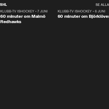
SHL
SE ALLA
KLUBB-TV ISHOCKEY
•
7 JUNI
1:02:53
KLUBB-TV ISHOCKEY
•
6 JUNI
1:0
Plus
60 minuter om Malmö
60 minuter om Björklöve
Redhawks