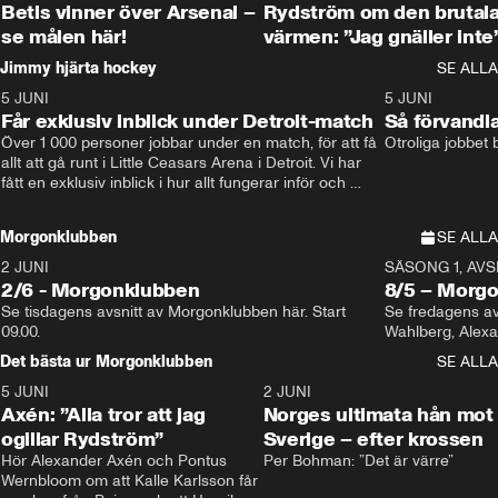
Betis vinner över Arsenal –
Rydström om den brutal
se målen här!
värmen: ”Jag gnäller inte
Jimmy hjärta hockey
SE ALLA
5 JUNI
11:14
5 JUNI
Får exklusiv inblick under Detroit-match
Så förvandl
Över 1 000 personer jobbar under en match, för att få 
Otroliga jobbet
allt att gå runt i Little Ceasars Arena i Detroit. Vi har 
fått en exklusiv inblick i hur allt fungerar inför och 
under match i världens bästa hockeyliga
Morgonklubben
SE ALLA
2 JUNI
SÄSONG 1, AVSN
2/6 - Morgonklubben
8/5 – Morg
Se tisdagens avsnitt av Morgonklubben här. Start 
Se fredagens av
09.00. 
Det bästa ur Morgonklubben
SE ALLA
5 JUNI
0:44
2 JUNI
Axén: ”Alla tror att jag
Norges ultimata hån mot
ogillar Rydström”
Sverige – efter krossen
Hör Alexander Axén och Pontus 
Per Bohman: ”Det är värre”
Wernbloom om att Kalle Karlsson får 