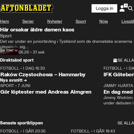
Logga in
Hem
Serier
Nyheter
Sport
Nöje
Livsstil
Här orsakar äldre damen kaos
Sport
Det var under en juniortävling i Tyskland som de dramatiska scenerna 
utspelade sig.

Se mer
Medan Saarland Trofeo pågick för fullt fick en äldre dam för sig att ta 
Sport
•
15.06.26
•
31 sek
sig fram genom publiken med sin permobil. Det skulle hon inte ha gjort.
Direktsänd sport
SE ALLA
FOTBOLL
•
I DAG 16:30
FOTBOLL
•
I D
Plus
Plus
Raków Częstochowa – Hammarby
IFK Götebor
Nya avsnitt →
SPORT
•
7 JUNI
16:36
JIMMY HJÄRTA
Gör löptester med Andreas Almgren
En dag med 
Jimmy Wixtröm 
under debuten i
Senaste sportklippen
SE ALLA
FOTBOLL
•
I GÅR 20:36
1:30
FOTBOLL
•
I GÅR 18:43