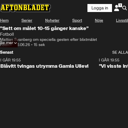
Logga in
Hem
Serier
Nyheter
Sport
Nöje
Livsstil
”Sett om målet 10-15 gånger kanske”
Fotboll
Mattias Svanberg om speciella gesten efter blixtmålet
Se mer
Fotboll
•
16.06.26
•
15 sek
Senast
SE ALLA
I GÅR 19:55
0:29
I GÅR 19:55
Blåvitt tvingas utrymma Gamla Ullevi
”Vi visste 