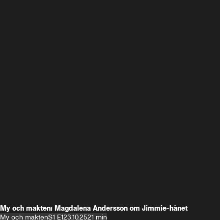
My och makten: Magdalena Andersson om Jimmie-hånet
My och makten
S1 E1
23.10.25
21 min