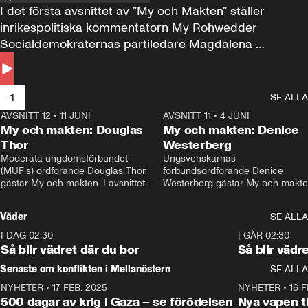
I det första avsnittet av ”My och Makten” ställer 
inrikespolitiska kommentatorn My Rohwedder 
Socialdemokraternas partiledare Magdalena 
Andersson till svars.
1
SE ALLA
AVSNITT 12
•
11 JUNI
26:27
AVSNITT 11
•
4 JUNI
2
My och makten: Douglas
My och makten: Denice
Thor
Westerberg
Moderata ungdomsförbundet 
Ungsvenskarnas 
(MUF:s) ordförande Douglas Thor 
förbundsordförande Denice 
gästar My och makten. I avsnittet 
Westerberg gästar My och makten.
diskuteras tonårsutvisningarna och 
avsnittet diskuteras migrationsfrå
hur Moderaterna ska locka väljare till 
och hur SD ska locka kvinnliga 
Väder
SE ALLA
valet i höst. 
väljare. 
I DAG 02:30
1:06
I GÅR 02:30
Så blir vädret där du bor
Så blir vädr
Senaste om konflikten i Mellanöstern
SE ALLA
NYHETER
•
17 FEB. 2025
0:45
NYHETER
•
16 F
500 dagar av krig i Gaza – se förödelsen
Nya vapen ti