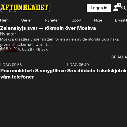
Logga in
Hem
Serier
Nyheter
Sport
Nöje
Livsstil
Zelenskyjs svar — rökmoln över Moskva
Nyheter
Moskva utsattes under natten för en av en av de största ukrainska 
drönarattackerna hittills i år. 

Se mer
Dussintals drönare uppges ha slagits ut, men ett av landets största 
Nyheter
•
16.06.26
•
48 sek
oljeraffinaderier träffades och fattade eld.
SE ALLA
I DAG 09:53
1:36
I DAG 06:40
Pourmokhtari: S smygfilmar
Sex dödade i skolskjutni
våra telefoner