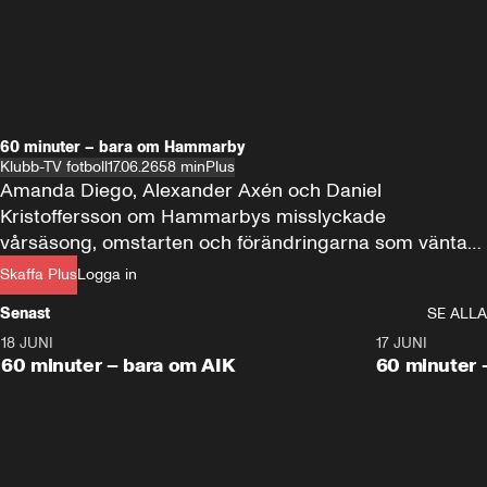
60 minuter – bara om Hammarby
Klubb-TV fotboll
17.06.26
58 min
Plus
Amanda Diego, Alexander Axén och Daniel 
Kristoffersson om Hammarbys misslyckade 
vårsäsong, omstarten och förändringarna som väntar 
under nya tränaren Henrik Rydström 
Skaffa Plus
Logga in
Senast
SE ALLA
18 JUNI
1:00:38
17 JUNI
Plus
Plus
60 minuter – bara om AIK
60 minuter