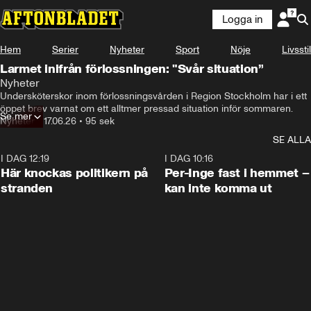
Logga in
Hem
Serier
Nyheter
Sport
Nöje
Livsstil
Larmet inifrån förlossningen: "Svår situation”
Nyheter
Undersköterskor inom förlossningsvården i Region Stockholm har i ett 
öppet brev varnat om ett alltmer pressad situation inför sommaren.
Se mer
Nyheter
•
17.06.26
•
95 sek
SE ALLA
I DAG 12:19
0:45
I DAG 10:16
Här knockas politikern på
Per-Inge fast i hemmet –
stranden
kan inte komma ut