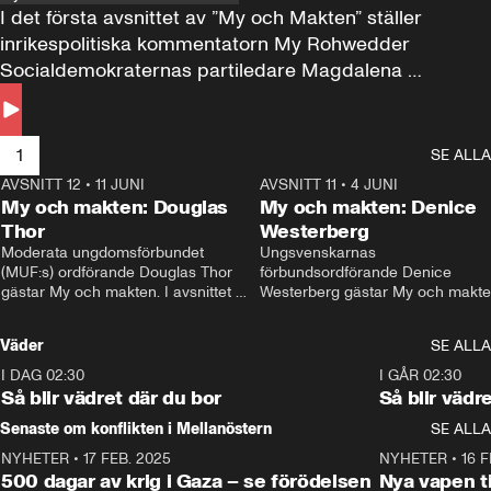
I det första avsnittet av ”My och Makten” ställer 
inrikespolitiska kommentatorn My Rohwedder 
Socialdemokraternas partiledare Magdalena 
Andersson till svars.
1
SE ALLA
AVSNITT 12
•
11 JUNI
26:27
AVSNITT 11
•
4 JUNI
2
My och makten: Douglas
My och makten: Denice
Thor
Westerberg
Moderata ungdomsförbundet 
Ungsvenskarnas 
(MUF:s) ordförande Douglas Thor 
förbundsordförande Denice 
gästar My och makten. I avsnittet 
Westerberg gästar My och makten.
diskuteras tonårsutvisningarna och 
avsnittet diskuteras migrationsfrå
hur Moderaterna ska locka väljare till 
och hur SD ska locka kvinnliga 
Väder
SE ALLA
valet i höst. 
väljare. 
I DAG 02:30
1:06
I GÅR 02:30
Så blir vädret där du bor
Så blir vädr
Senaste om konflikten i Mellanöstern
SE ALLA
NYHETER
•
17 FEB. 2025
0:45
NYHETER
•
16 F
500 dagar av krig i Gaza – se förödelsen
Nya vapen ti