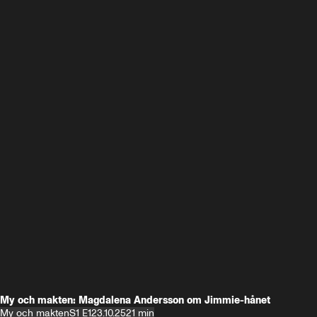
My och makten: Magdalena Andersson om Jimmie-hånet
My och makten
S1 E1
23.10.25
21 min