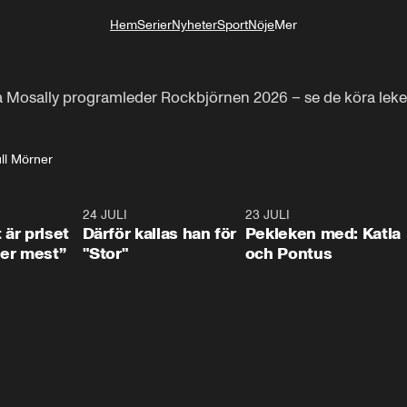
Hem
Serier
Nyheter
Sport
Nöje
Mer
Livsstil
 Mosally programleder Rockbjörnen 2026 – se de köra leken 
ll Mörner
0:33
24 JULI
0:28
23 JULI
0:3
 är priset
Därför kallas han för
Pekleken med: Katia
er mest”
"Stor"
och Pontus