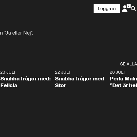
Logga in
"Ja eller Nej".
SE ALLA
8
23 JULI
0:51
22 JULI
0:52
20 JULI
Snabba frågor med:
Snabba frågor med
Perla Mal
Felicia
Stor
”Det är hel