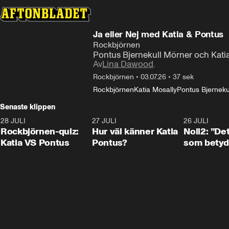
Ja eller Nej med Katia & Pontus
Rockbjörnen
Pontus Bjernekull Mörner och Katia
Av
Lina Dawood
.
Rockbjörnen
•
03.07.26
•
37 sek
Rockbjörnen
Katia Mosally
Pontus Bjerneku
Senaste klippen
28 JULI
0:15
27 JULI
0:46
26 JULI
Rockbjörnen-quiz:
Hur väl känner Katia
Noll2: ”Det
Katia VS Pontus
Pontus?
som betyd