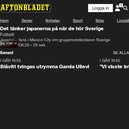
Logga in
Hem
Serier
Nyheter
Sport
Nöje
Livsstil
Det tänker japanerna på när de hör Sverige
Fotboll
Japanska fans i Mexico City om gruppmotståndaren Sverige
Se mer
Fotboll
•
17.06.26
•
26 sek
Senast
SE ALLA
I GÅR 19:55
0:29
I GÅR 19:55
Blåvitt tvingas utrymma Gamla Ullevi
”Vi visste 