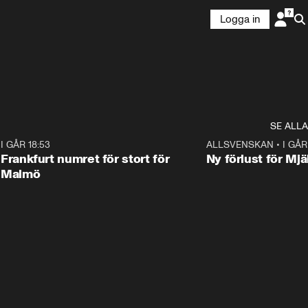
Logga in
SE ALLA
7
I GÅR 18:53
0:56
ALLSVENSKAN
•
I GÅR
Frankfurt numret för stort för
Ny förlust för Mjä
Malmö