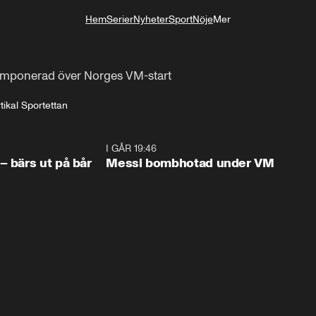
Hem
Serier
Nyheter
Sport
Nöje
Mer
Livsstil
 imponerad över Norges VM-start 
tikal Sportettan
1:07
I GÅR 19:46
0:4
– bärs ut på bår
Messi bombhotad under VM