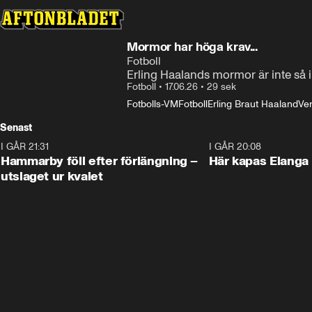
Mormor har höga krav...
Fotboll
Erling Haalands mormor är inte så
Fotboll
•
17.06.26
•
29 sek
Fotbolls-VM
Fotboll
Erling Braut Haaland
Ver
Senast
I GÅR 21:31
1:28
I GÅR 20:08
Hammarby föll efter förlängning –
Här kapas Elanga 
utslaget ur kvalet