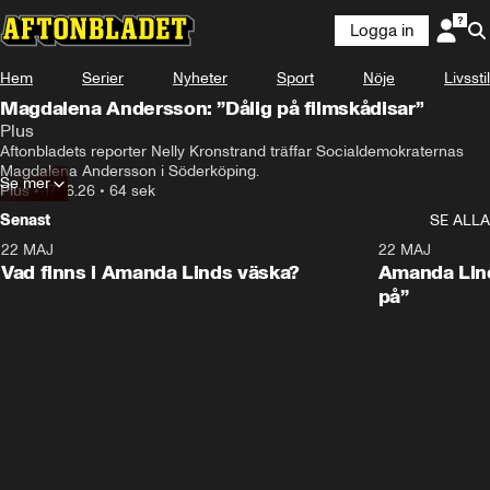
Logga in
Hem
Serier
Nyheter
Sport
Nöje
Livsstil
Magdalena Andersson: ”Dålig på filmskådisar”
Plus
Aftonbladets reporter Nelly Kronstrand träffar Socialdemokraternas 
Magdalena Andersson i Söderköping.
Se mer
Plus
•
17.06.26
•
64 sek
Senast
SE ALLA
22 MAJ
0:59
22 MAJ
Plus
Plus
Vad finns i Amanda Linds väska?
Amanda Lind
på”