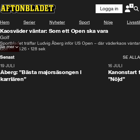
Logga in
Hem
Serier
Nyheter
Sport
Nöje
Livsstil
Kaosväder väntar: Som ett Open ska vara
Golf
Sportbladet träffar Ludvig Åberg inför US Open – där väderkaos väntar
Se mer
Golf
•
17.06.26
•
128 sek
Senast
SE ALLA
19 JULI
1:21
16 JULI
Åberg: ”Bästa majorsäsongen i
Kanonstart 
karriären”
”Nöjd”