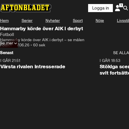
Logga in
Hem
Serier
Nyheter
Sport
Nöje
Livsstil
Hammarby körde över AIK i derbyt
Fotboll
Hammarby körde över AIK i derbyt – se målen
Se mer
Fotboll
•
17.06.26
•
60 sek
Senast
SE ALLA
I GÅR 21:51
0:31
I GÅR 18:53
Värsta rivalen intresserade
Stökiga sce
svit fortsätt