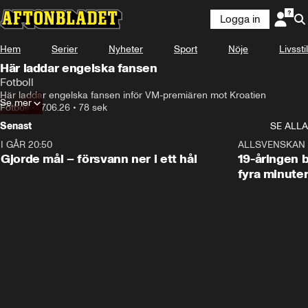
Logga in
Hem
Serier
Nyheter
Sport
Nöje
Livsstil
Här laddar engelska fansen
Fotboll
Här laddar engelska fansen inför VM-premiären mot Kroatien
Se mer
Fotboll
•
17.06.26
•
78 sek
Senast
SE ALLA
I GÅR 20:50
0:31
ALLSVENSKAN
Gjorde mål – försvann ner i ett hål
19-åringen b
fyra minute