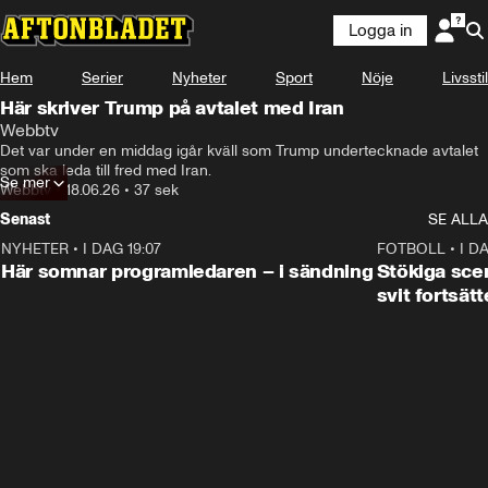
Logga in
Hem
Serier
Nyheter
Sport
Nöje
Livsstil
Här skriver Trump på avtalet med Iran
Webbtv
Det var under en middag igår kväll som Trump undertecknade avtalet 
Se mer
Webbtv
•
18.06.26
•
37 sek
Senast
SE ALLA
NYHETER
•
I DAG 19:07
0:45
FOTBOLL
•
I D
Här somnar programledaren – i sändning
Stökiga sce
svit fortsätt