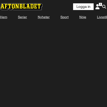
Logga in
KOMMER
FREDAG 16:50
Hem
Serier
Nyheter
Sport
Nöje
Livsstil
Se snart på Plus Video
Titta med Plus Video
Logga in
-
-
-