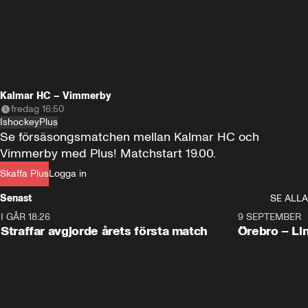
Kalmar HC – Vimmerby
fredag 16:50
Ishockey
Plus
Se försäsongsmatchen mellan Kalmar HC och 
Vimmerby med Plus! Matchstart 19.00.
Skaffa Plus
Logga in
Senast
SE ALLA
I GÅR 18:26
2:19
9 SEPTEMBER
Plus
Straffar avgjorde årets första match
Örebro – Li