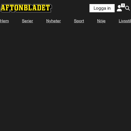
Logga in
KOMMER
19 AUGUSTI 16:50
Hem
Serier
Nyheter
Sport
Nöje
Livsstil
Se snart på Plus Video
Titta med Plus Video
Logga in
-
-
-