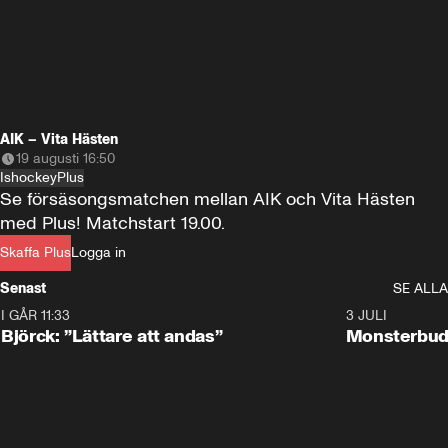
AIK – Vita Hästen
19 augusti 16:50
Ishockey
Plus
Se försäsongsmatchen mellan AIK och Vita Hästen  
med Plus! Matchstart 19.00.
Skaffa Plus
Logga in
Senast
SE ALLA
I GÅR 11:33
2:08
3 JULI
Björck: ”Lättare att andas”
Monsterbud 