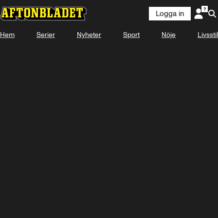
Logga in
KOMMER
25 AUGUSTI 15:40
Hem
Serier
Nyheter
Sport
Nöje
Livsstil
Se snart på Plus Video
Titta med Plus Video
Logga in
-
-
-