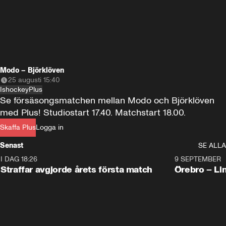
Modo – Björklöven
25 augusti 15:40
Ishockey
Plus
Se försäsongsmatchen mellan Modo och Björklöven 
med Plus! Studiostart 17.40. Matchstart 18.00.
Skaffa Plus
Logga in
Senast
SE ALLA
I DAG 18:26
2:19
9 SEPTEMBER
Plus
Straffar avgjorde årets första match
Örebro – Li