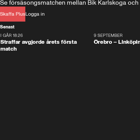
Se försäsongsmatchen mellan Bik Karlskoga och Ö
Skaffa Plus
Logga in
Senast
I GÅR 18:26
2:19
9 SEPTEMBER
Plus
Straffar avgjorde årets första
Örebro – Linköpi
match