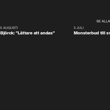
SE ALLA
5 AUGUSTI
2:08
3 JULI
Björck: ”Lättare att andas”
Monsterbud till 