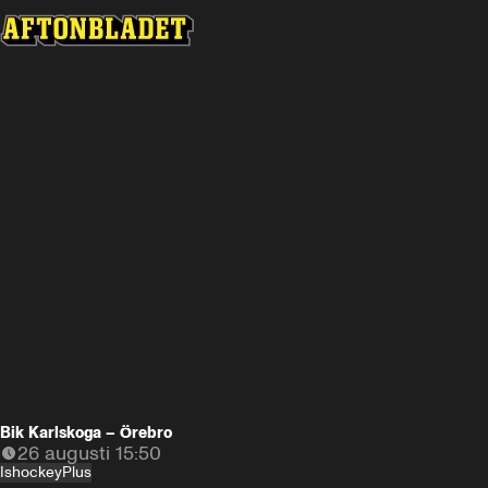
Se snart på Plus Video
-
-
-
Bik Karlskoga – Örebro
26 augusti 15:50
Ishockey
Plus