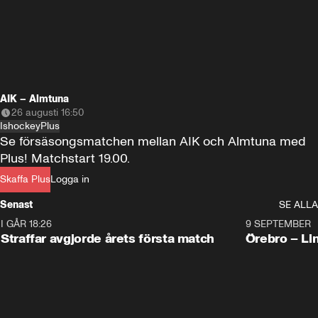
AIK – Almtuna
26 augusti 16:50
Ishockey
Plus
Se försäsongsmatchen mellan AIK och Almtuna med 
Plus! Matchstart 19.00.
Skaffa Plus
Logga in
Senast
SE ALLA
I GÅR 18:26
2:19
9 SEPTEMBER
Plus
Straffar avgjorde årets första match
Örebro – Li