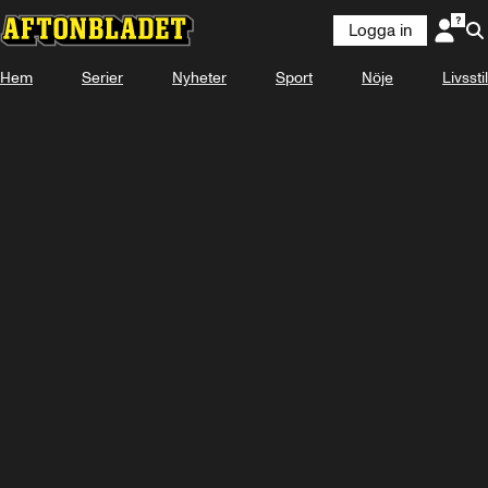
Logga in
KOMMER
26 AUGUSTI 16:50
Hem
Serier
Nyheter
Sport
Nöje
Livsstil
Se snart på Plus Video
Titta med Plus Video
Logga in
-
-
-