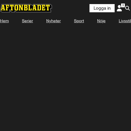
Logga in
KOMMER
28 AUGUSTI 16:50
Hem
Serier
Nyheter
Sport
Nöje
Livsstil
Se snart på Plus Video
Titta med Plus Video
Logga in
-
-
-