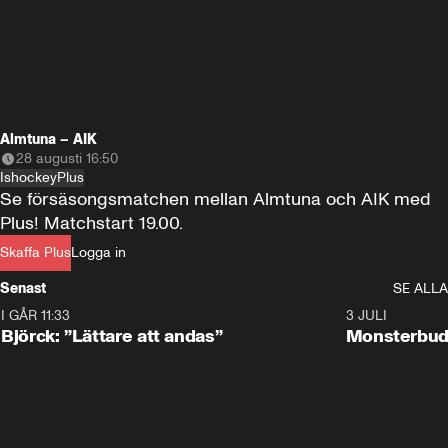
Almtuna – AIK
28 augusti 16:50
Ishockey
Plus
Se försäsongsmatchen mellan Almtuna och AIK med 
Plus! Matchstart 19.00.
Skaffa Plus
Logga in
Senast
SE ALLA
I GÅR 11:33
2:08
3 JULI
Björck: ”Lättare att andas”
Monsterbud 