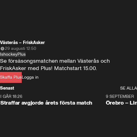
Västerås – FriskAsker
29 augusti 12:50
Ishockey
Plus
Se försäsongsmatchen mellan Västerås och 
FriskAsker med Plus! Matchstart 15.00.
Skaffa Plus
Logga in
Senast
SE ALLA
I GÅR 18:26
2:19
9 SEPTEMBER
Plus
Straffar avgjorde årets första match
Örebro – Li