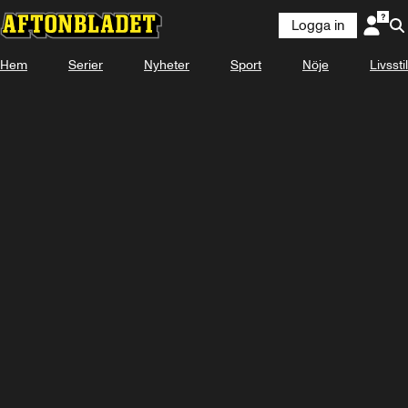
Logga in
KOMMER
29 AUGUSTI 12:50
Hem
Serier
Nyheter
Sport
Nöje
Livsstil
Se snart på Plus Video
Titta med Plus Video
Logga in
-
-
-