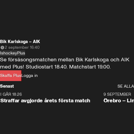
Bik Karlskoga – AIK
2 september 16:40
Ishockey
Plus
Se försäsongsmatchen mellan Bik Karlskoga och AIK 
med Plus! Studiostart 18.40. Matchstart 19.00.
Skaffa Plus
Logga in
Senast
SE ALLA
I GÅR 18:26
2:19
9 SEPTEMBER
Plus
Straffar avgjorde årets första match
Örebro – Li