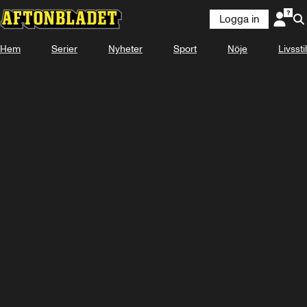
Logga in
KOMMER
2 SEPTEMBER 16:40
Hem
Serier
Nyheter
Sport
Nöje
Livsstil
Se snart på Plus Video
Titta med Plus Video
Logga in
-
-
-