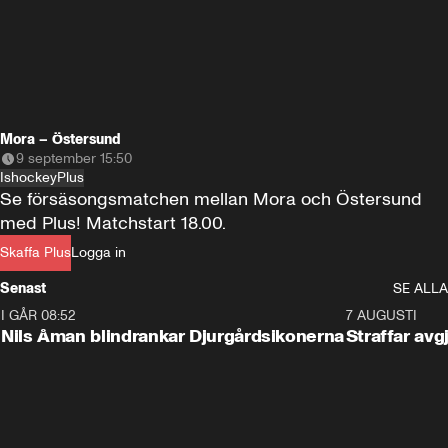
Mora – Östersund
9 september 15:50
Ishockey
Plus
Se försäsongsmatchen mellan Mora och Östersund 
med Plus! Matchstart 18.00.
Skaffa Plus
Logga in
Senast
SE ALLA
I GÅR 08:52
1:08
7 AUGUSTI
Nils Åman blindrankar Djurgårdsikonerna
Straffar avg