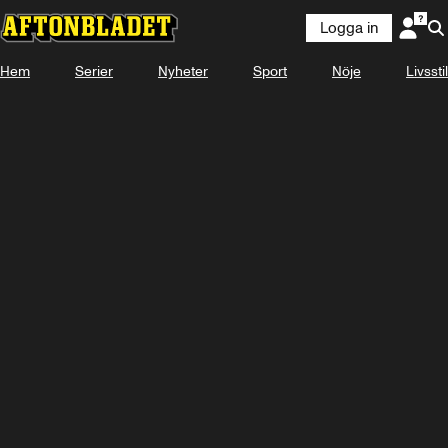
Logga in
KOMMER
9 SEPTEMBER 15:50
Hem
Serier
Nyheter
Sport
Nöje
Livsstil
Se snart på Plus Video
Titta med Plus Video
Logga in
-
-
-