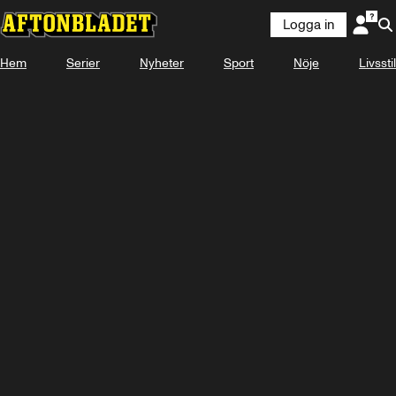
Logga in
KOMMER
11 SEPTEMBER
Hem
Serier
Nyheter
Sport
Nöje
Livsstil
Se snart på Plus Video
Titta med Plus Video
Logga in
-
-
-