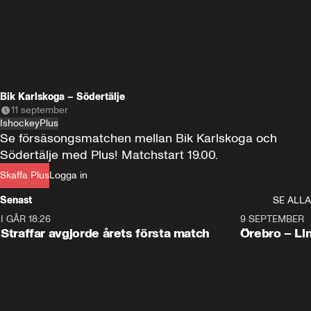
Bik Karlskoga – Södertälje
11 september
Ishockey
Plus
Se försäsongsmatchen mellan Bik Karlskoga och 
Södertälje med Plus! Matchstart 19.00.
Skaffa Plus
Logga in
Senast
SE ALLA
I GÅR 18:26
2:19
9 SEPTEMBER
Plus
Straffar avgjorde årets första match
Örebro – Li